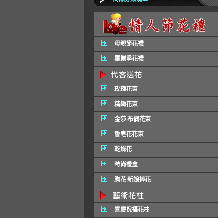
母親節花禮
畢業季花禮
玫瑰花束
精緻花束
金莎.布偶花束
香皂花花束
乾燥花
時尚禮盒
胸花 新娘捧花
喜慶祝福花柱