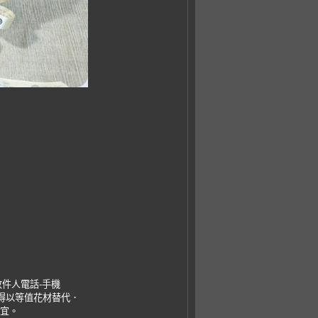
收件人電話-手機
，得以等值花材替代．
事宜。