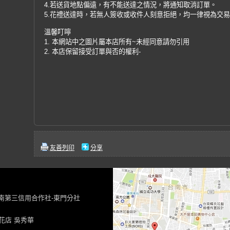
4.若送貨地點偏遠，有不能送達之情況，將通知取消訂單。
5.花禮送達時，若無人簽收或收件人刻意拒絕，均一律視為交
溫馨叮嚀
1. 本網站中之圖片屬本店所有~未經同意請勿引用
2. 本店保留接受訂單與否的權利-
友善列印
分享
台南第三信用合作社-東門分社
花店 吳秀華