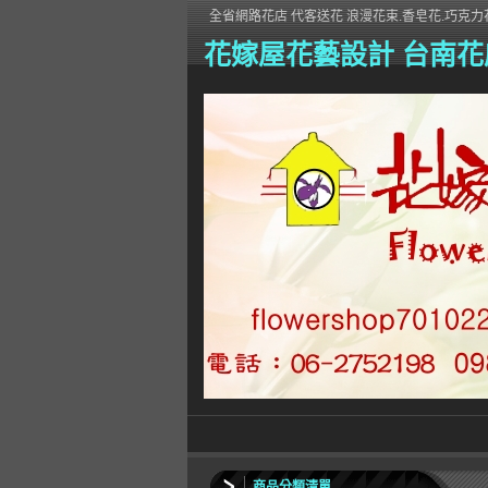
全省網路花店 代客送花 浪漫花束.香皂花.巧克力花
花嫁屋花藝設計 台南花
商品分類清單