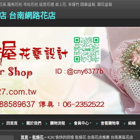
束.羅馬花柱.弔唁花柱 追思花禮 桌上花. 幸運竹.開幕盆栽. 蘭花盆栽
店 台南網路花店
回首頁
關於我們
購物流程
會員中心
查看購物車
結帳
首頁
>
乾燥花
> K30 愉快的回憶 乾燥花 台南花店推薦 台南東區花店