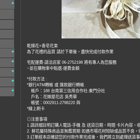
乾燥花+香皂花束
為了花禮的品質 請於下單後，盡快完成付款作業
宅配運費-請洽店家 06-2752198 將有專人為您服務
~並在購物車中點選-運費金額
*付款方法 :
*銀行ATM轉帳 或 匯款銀行轉帳
帳戶：188 台南第三信用合作社-東門分社
戶名：花嫁屋花店 吳秀華
帳號：0002911-2798220 與
*線上刷卡
◎注意事項
1.請詳細註明訂購人電話-手機 及 送貨日期、時間 卡片內容、
2. 鮮花屬特殊商品並無鑑賞期 如遇市場花材短缺或品質不良
3.訂單經本店確認您的付款作業完成後，我們將立刻處理送貨