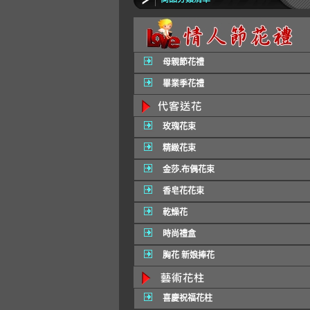
母親節花禮
畢業季花禮
玫瑰花束
精緻花束
金莎.布偶花束
香皂花花束
乾燥花
時尚禮盒
胸花 新娘捧花
喜慶祝福花柱