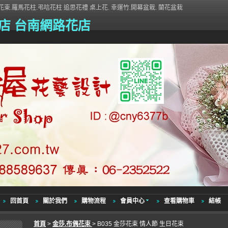
束.羅馬花柱.弔唁花柱 追思花禮 桌上花. 幸運竹.開幕盆栽. 蘭花盆栽
店 台南網路花店
回首頁
關於我們
購物流程
會員中心
查看購物車
結帳
首頁
>
金莎.布偶花束
> B035 金莎花束 情人節 生日花束