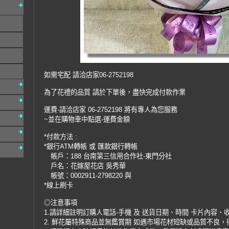
如需宅配 請洽店家06-2752198
為了花禮的品質 請於下單後，盡快完成付款作業
運費-請洽店家 06-2752198 將有專人為您服務
~並在購物車中點選-運費金額
*付款方法 :
*銀行ATM轉帳 或 匯款銀行轉帳
帳戶：188 台南第三信用合作社-東門分社
戶名：花嫁屋花店 吳秀華
帳號：0002911-2798220 與
*線上刷卡
◎注意事項
1.請詳細註明訂購人電話-手機 及 送貨日期、時間 卡片內容、
2. 鮮花屬特殊商品並無鑑賞期 如遇市場花材短缺或品質不良