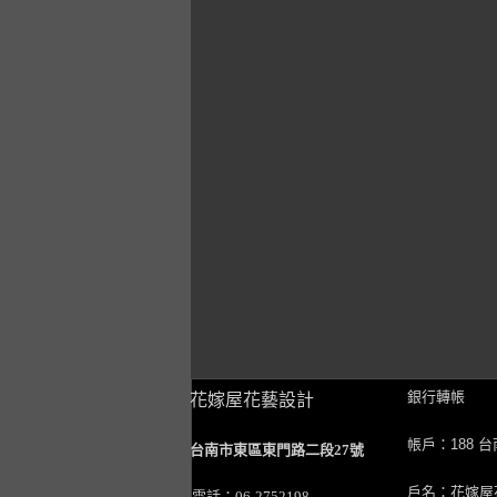
銀行轉帳
花嫁屋花藝設計
帳戶：188 
台南市東區東門路二段27號
戶名：花嫁屋
電話：06-2752198