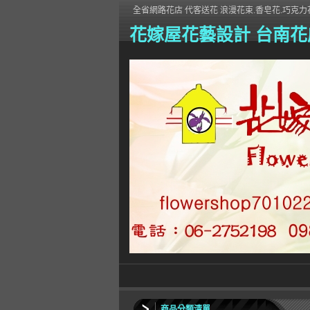
全省網路花店 代客送花 浪漫花束.香皂花.巧克力花
花嫁屋花藝設計 台南花
商品分類清單