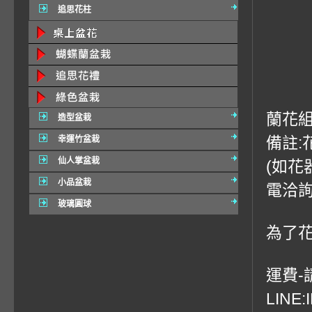
追思花柱
蘭花組
造型盆栽
備註
幸運竹盆栽
仙人掌盆栽
(如花
小品盆栽
電洽詢
玻璃圓球
為了
運費-請
LINE