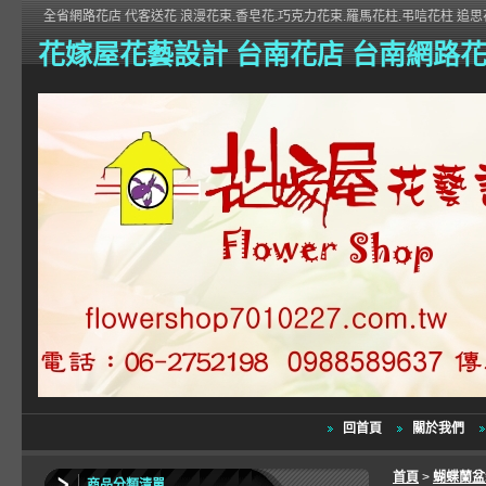
全省網路花店 代客送花 浪漫花束.香皂花.巧克力花束.羅馬花柱.弔唁花柱 追思花
花嫁屋花藝設計 台南花店 台南網路
回首頁
關於我們
首頁
>
蝴蝶蘭
商品分類清單