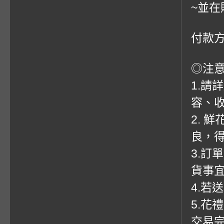
~並在
付款方
◎注
1.請
容、收
2. 
良，
3.訂
貨事
4.若
5.花
交易