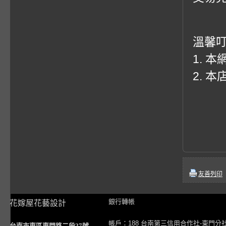
溫馨
1. 
2. 
友善列印
銀行轉帳
花嫁屋花藝設計
帳戶：188 台南第三信用合作社-東門分
台南市東區東門路二段27號