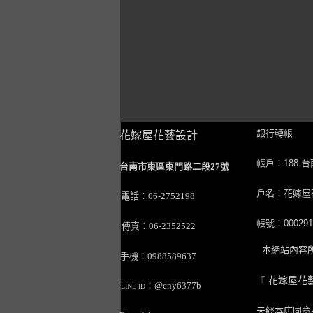
銀行轉帳
花嫁屋花藝設計
帳戶：188 
台南市東區東門路二段27號
戶名：花嫁屋
電話：06-2752198
帳號：0002911
傳真：06-2352522
本網站內容所
手機：0988589637
『
花嫁屋花
：@cny6377b
LINE ID
未經本店同意