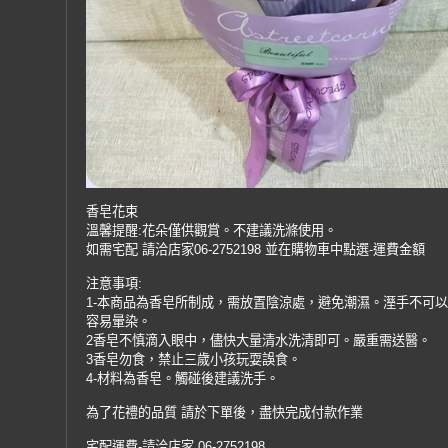
香皂花束
溫馨提醒:花朵僅供觀賞。不建議洗滌使用。
如需宅配 請洽店家06-2752198 並在購物車中點選-運費金額
注意事項:
1-本商品為香皂所制成，需放置陰涼處，避免潮濕。溼手不可
容易暈染。
2香皂不慎滴入眼中，儘快大量清水洗清即可。嚴重需送醫。
3香皂勿食，禁止三歲小孩玩耍誤食。
4-材料為香皂。觸碰後建議洗手。
為了花禮的品質 請於下單後，盡快完成付款作業
宅配運費-請洽店家 06-2752198