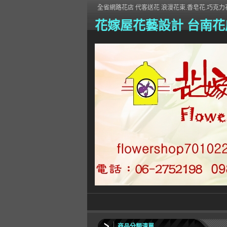
全省網路花店 代客送花 浪漫花束.香皂花.巧克力花
花嫁屋花藝設計 台南花
商品分類清單