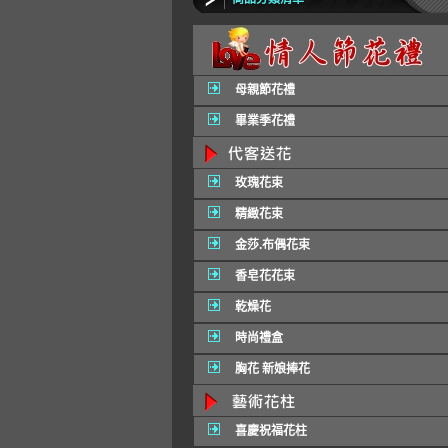
母親節花禮
畢業季花禮
玫瑰花束
精緻花束
金莎.布偶花束
香皂花花束
乾燥花
時尚禮盒
胸花 新娘捧花
喜慶祝福花柱