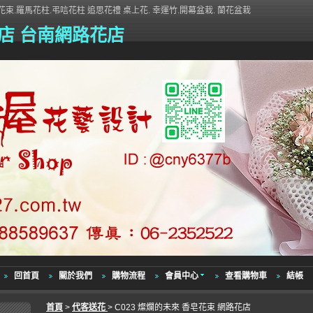
束.羅馬花柱.弔唁花柱 追思花禮 桌上花. 幸運竹.開幕盆栽. 蘭花盆栽
店 台南網路花店
回首頁
關於我們
購物流程
會員中心
查看購物車
結帳
首頁
>
代客送花
> C023 燦爛的未來 香皂花束 網路花店