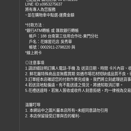
LINE ID:s0953275637
將有專人為您服務
~並在購物車中點選-運費金額
*付款方法 :
*銀行ATM轉帳 或 匯款銀行轉帳
帳戶：188 台南第三信用合作社-東門分社
戶名：花嫁屋花店 吳秀華
帳號：0002911-2798220 與
*線上刷卡
◎注意事項
1.請詳細註明訂購人電話-手機 及 送貨日期、時間 卡片內容、
2. 鮮花屬特殊商品並無鑑賞期 如遇市場花材短缺或品質不良
3.訂單經本店確認您的付款作業完成後，我們將立刻處理送貨
4.若送貨地點偏遠，有不能送達之情況，將通知取消訂單。
5.花禮送達時，若無人簽收或收件人刻意拒絕，均一律視為交
溫馨叮嚀
1. 本網站中之圖片屬本店所有~未經同意請勿引用
2. 本店保留接受訂單與否的權利-