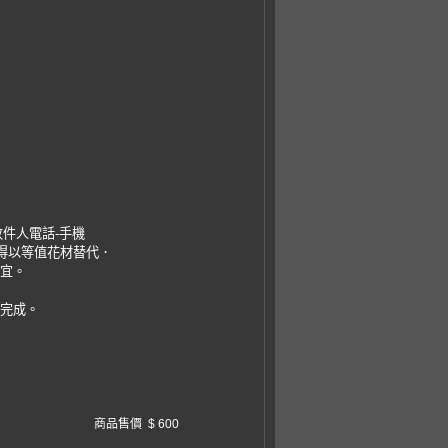
收件人電話-手機
，得以等值花材替代．
事宜。
易完成。
商品售價
$ 600