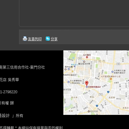
友善列印
分享
台南第三信用合作社-東門分社
花店 吳秀華
-2798220
有權 歸
藝設計
』所有
不得轉載 * 本網站保有接單與否的權利