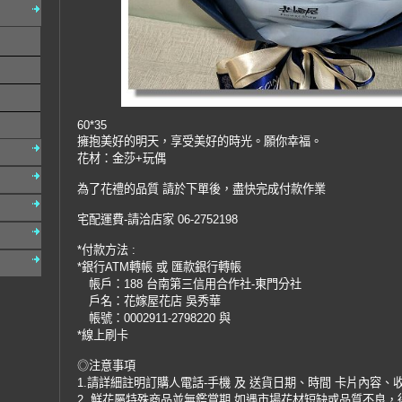
60*35
擁抱美好的明天，享受美好的時光。願你幸福。
花材：金莎+玩偶
為了花禮的品質 請於下單後，盡快完成付款作業
宅配運費-請洽店家 06-2752198
*付款方法 :
*銀行ATM轉帳 或 匯款銀行轉帳
帳戶：188 台南第三信用合作社-東門分社
戶名：花嫁屋花店 吳秀華
帳號：0002911-2798220 與
*線上刷卡
◎注意事項
1.請詳細註明訂購人電話-手機 及 送貨日期、時間 卡片內容、
2. 鮮花屬特殊商品並無鑑賞期 如遇市場花材短缺或品質不良