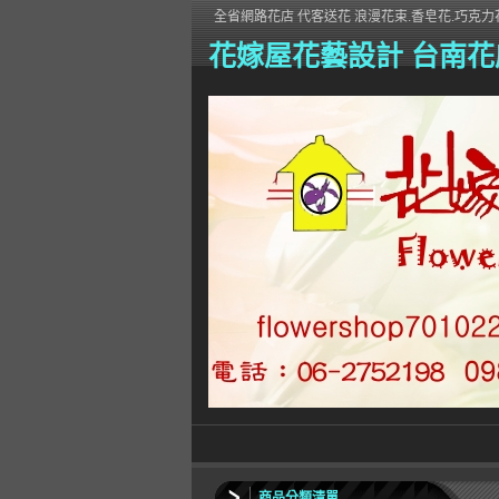
全省網路花店 代客送花 浪漫花束.香皂花.巧克力花
花嫁屋花藝設計 台南花
商品分類清單