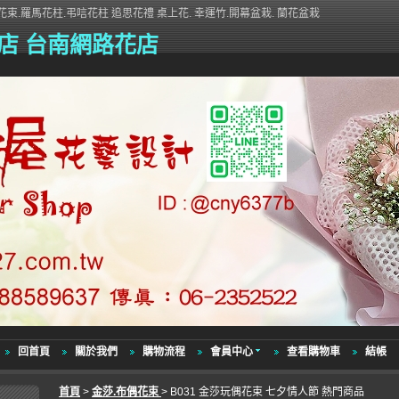
束.羅馬花柱.弔唁花柱 追思花禮 桌上花. 幸運竹.開幕盆栽. 蘭花盆栽
店 台南網路花店
回首頁
關於我們
購物流程
會員中心
查看購物車
結帳
首頁
>
金莎.布偶花束
> B031 金莎玩偶花束 七夕情人節 熱門商品