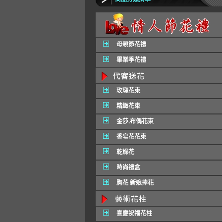
母親節花禮
畢業季花禮
玫瑰花束
精緻花束
金莎.布偶花束
香皂花花束
乾燥花
時尚禮盒
胸花 新娘捧花
喜慶祝福花柱