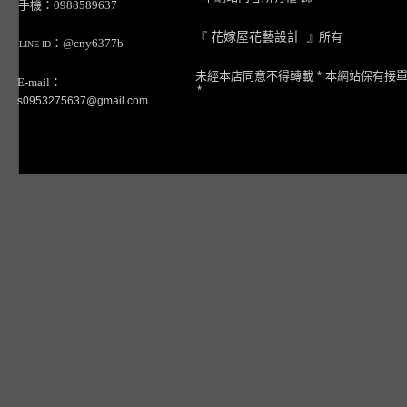
手機：0988589637
『
花嫁屋花藝設計
』所有
：@cny6377b
LINE ID
未經本店同意不得轉載 * 本網站保有接
E-mail：
*
s0953275637@gmail.com