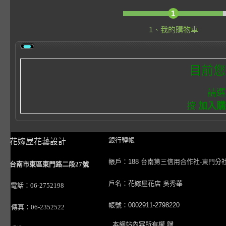
1
1、我的購物車
目前您
請選
按
加入購
銀行轉帳
花嫁屋花藝設計
帳戶：188 台南第三信用合作社-東門分
台南市東區東門路二段27號
戶名：花嫁屋花店 吳秀華
電話：06-2752198
帳號：0002911-2798220
傳真：06-2352522
本網站內容所有權 歸