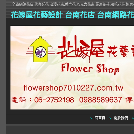
全省網路花店 代客送花 浪漫花束.香皂花.巧克力花束.羅馬花柱.弔唁花柱 追思花
花嫁屋花藝設計 台南花店 台南網路
回首頁
關於我們